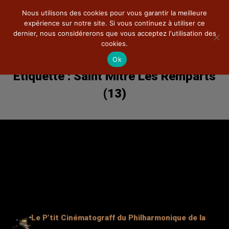
Nous utilisons des cookies pour vous garantir la meilleure
expérience sur notre site. Si vous continuez à utiliser ce
dernier, nous considérerons que vous acceptez l'utilisation des
cookies.
Ok
Étiquette :
Saint Mitre Les Remparts
Ciné-Concert
(13)
La compagnie
Théâtre
Pédagogie
Documentations
Photos
DVD
Le P’tit Cinématograff du Philharmonique de la