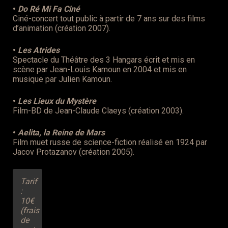
•
Do Ré Mi Fa Ciné
Ciné-concert tout public à partir de 7 ans sur des films
d’animation (création 2007).
•
Les Atrides
Spectacle du Théâtre des 3 Hangars écrit et mis en
scène par Jean-Louis Kamoun en 2004 et mis en
musique par Julien Kamoun.
•
Les Lieux du Mystère
Film-BD de Jean-Claude Claeys (création 2003).
•
Aelita, la Reine de Mars
Film muet russe de science-fiction réalisé en 1924 par
Jacov Protazanov (création 2005).
Tarif
:
10€
(frais
de