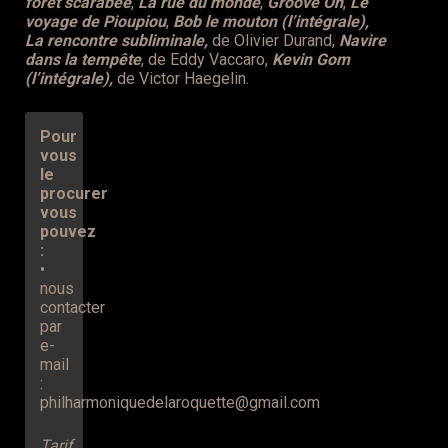
forêt scarabée
,
La rue du monde
,
Groove On
,
Le
voyage de Pioupiou
,
Bob le mouton (l’intégrale),
La rencontre subliminale,
de Olivier Durand,
Navire
dans la tempête
, de Eddy Vaccaro,
Kevin Gom
(l’intégrale),
de Victor Haegelin.
Pour
vous
le
procurer
vous
pouvez
:
•
nous
contacter
par
e-
mail
:
philharmoniquedelaroquette@gmail.com
Tarif