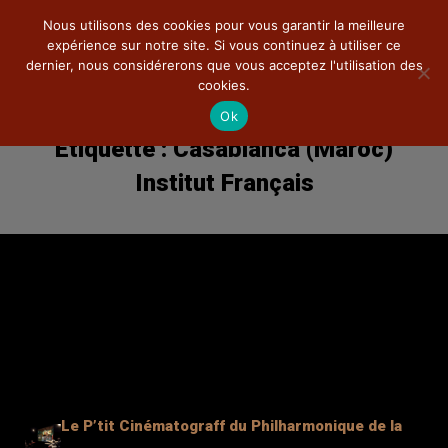
Nous utilisons des cookies pour vous garantir la meilleure
expérience sur notre site. Si vous continuez à utiliser ce
dernier, nous considérerons que vous acceptez l'utilisation des
cookies.
Ok
Étiquette :
Casablanca (Maroc)
Ciné-Concert
Institut Français
La compagnie
Théâtre
Pédagogie
Documentations
Photos
DVD
Le P’tit Cinématograff du Philharmonique de la