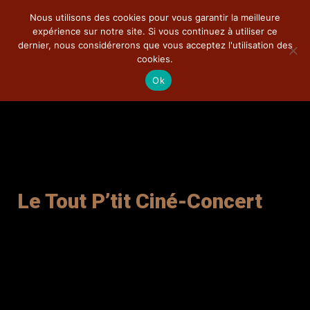
Nous utilisons des cookies pour vous garantir la meilleure
expérience sur notre site. Si vous continuez à utiliser ce
dernier, nous considérerons que vous acceptez l'utilisation des
cookies.
Ok
Ciné-Concert
La compagnie
Théâtre
Le Tout P’tit Ciné-Concert
Pédagogie
Documentations
Photos
DVD